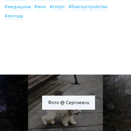
#медицина
#жкх
#спорт
#благоустройство
#погода
Фото @ Сергиев.ru