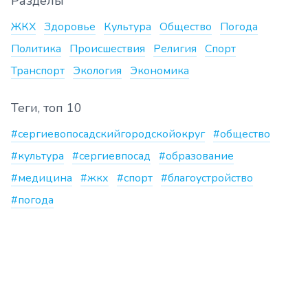
Разделы
ЖКХ
Здоровье
Культура
Общество
Погода
Политика
Происшествия
Религия
Спорт
Транспорт
Экология
Экономика
Теги, топ 10
#сергиевопосадскийгородскойокруг
#общество
#культура
#сергиевпосад
#образование
#медицина
#жкх
#спорт
#благоустройство
#погода