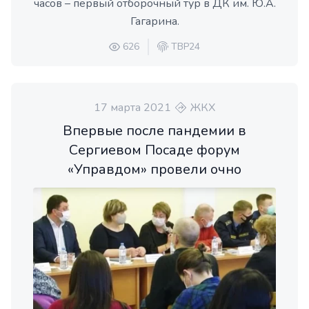
часов – первый отборочный тур в ДК им. Ю.А.
Гагарина.
626
ТВР24
17 марта 2021
ЖКХ
Впервые после пандемии в
Сергиевом Посаде форум
«Управдом» провели очно