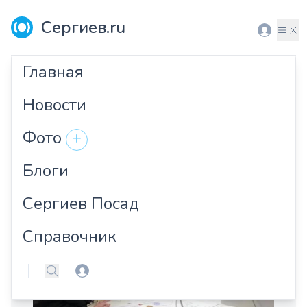
Сергиев.ru
Вход
Мен
Главная
Новости #сергиевпосад
Новости
Фото
+
19 марта 2021
Дольщики начали регистрировать
Блоги
права на квартиры в ЖК «Дом на
Сергиев Посад
Валовой»
Справочник
Вход
Поиск